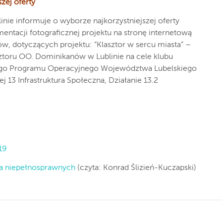
zej oferty
ie informuje o wyborze najkorzystniejszej oferty
entacji fotograficznej projektu na stronę internetową
tów, dotyczących projektu: “Klasztor w sercu miasta” –
ztoru OO. Dominikanów w Lublinie na cele klubu
o Programu Operacyjnego Województwa Lubelskiego
j 13 Infrastruktura Społeczna, Działanie 13.2
19
a niepełnosprawnych
(czyta: Konrad Ślizień-Kuczapski)