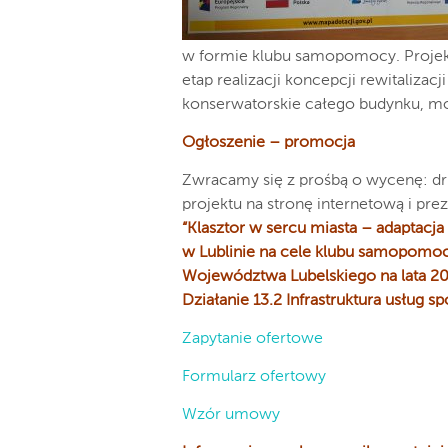
w formie klubu samopomocy. Projekt 
etap realizacji koncepcji rewitaliza
konserwatorskie całego budynku, mo
Ogłoszenie – promocja
Zwracamy się z prośbą o wycenę: dr
projektu na stronę internetową i pre
“Klasztor w sercu miasta – adaptac
w Lublinie na cele klubu samopom
Województwa Lubelskiego na lata 201
Działanie 13.2 Infrastruktura usług s
Zapytanie ofertowe
Formularz ofertowy
Wzór umowy