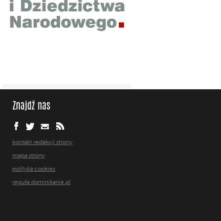
Znajdź nas
kontakt redakcji strony
mapa strony
polityka cookies
reguła dominikanie.pl