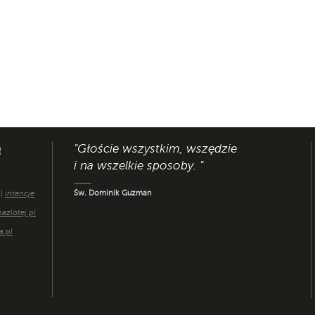
"Głoście wszystkim, wszędzie
e
i na wszelkie sposoby. "
Św. Dominik Guzman
 |
intencje
azlotej.pl
a.pl