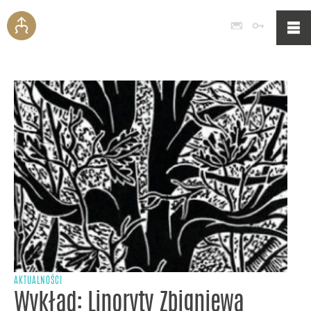
Poczta
Logowan
AKTUALNOŚCI
Wykład: Linoryty Zbigniewa