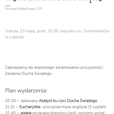
Konrad Małachwiej OP
Sobota, 23 maja, godz. 20.30, bazylika oo. Dominikanów
w Lublinie
Zapraszamy do wspólnego świętowania uroczystości
Zesłania Ducha Świętego.
Plan wydarzenia:
20:30 – śpiewany
Akatyst ku czci Ducha Świętego
21:15 –
Eucharystia
: uroczysta msza wigilijna (5 czytań)
22:45 –
agapa
na tarasie klasztoru (grill, prosimy wziąć