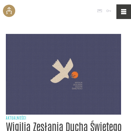
Poczta
Logowan
AKTUALNOŚCI
Wigilia Zesłania Ducha Świętego