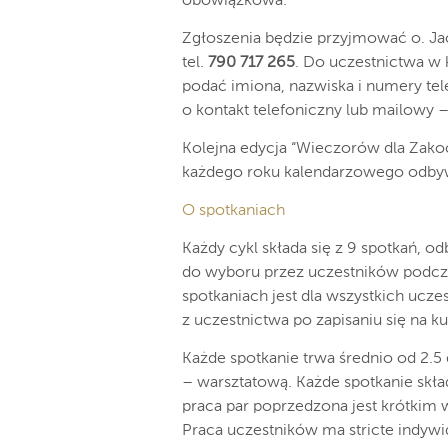
obowiązkowa.
Zgłoszenia będzie przyjmować o. J
tel.
790 717 265
. Do uczestnictwa w 
podać imiona, nazwiska i numery tel
o kontakt telefoniczny lub mailowy 
Kolejna edycja “Wieczorów dla Zako
każdego roku kalendarzowego odbywa
O spotkaniach
Każdy cykl składa się z 9 spotkań, od
do wyboru przez uczestników podcza
spotkaniach jest dla wszystkich ucz
z uczestnictwa po zapisaniu się na k
Każde spotkanie trwa średnio od 2.5
– warsztatową. Każde spotkanie skład
praca par poprzedzona jest krótkim
Praca uczestników ma stricte indywi