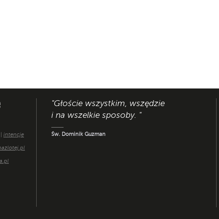
"Głoście wszystkim, wszędzie
e
i na wszelkie sposoby. "
Św. Dominik Guzman
 |
intencje
azlotej.pl
a.pl