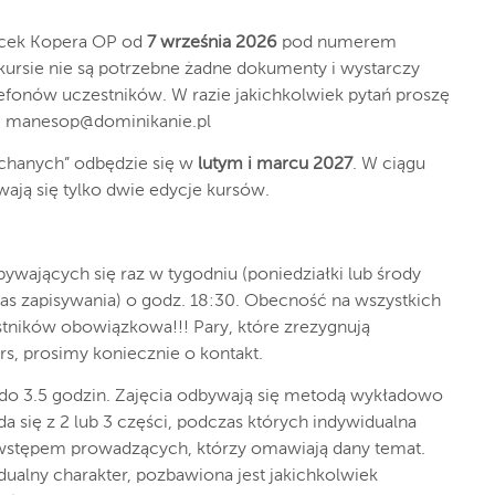
acek Kopera OP od
7 września 2026
pod numerem
kursie nie są potrzebne żadne dokumenty i wystarczy
efonów uczestników. W razie jakichkolwiek pytań proszę
–
manesop@dominikanie.pl
chanych” odbędzie się w
lutym i marcu 2027
. W ciągu
ją się tylko dwie edycje kursów.
bywających się raz w tygodniu (poniedziałki lub środy
s zapisywania) o godz. 18:30. Obecność na wszystkich
estników obowiązkowa!!! Pary, które zrezygnują
urs, prosimy koniecznie o kontakt.
 do 3.5 godzin. Zajęcia odbywają się metodą wykładowo
a się z 2 lub 3 części, podczas których indywidualna
 wstępem prowadzących, którzy omawiają dany temat.
dualny charakter, pozbawiona jest jakichkolwiek