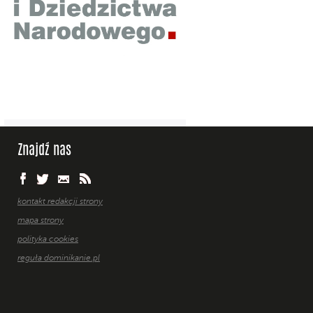
Znajdź nas
kontakt redakcji strony
mapa strony
polityka cookies
reguła dominikanie.pl