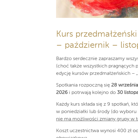
Kurs przedmałżeński
– październik – list
Bardzo serdecznie zapraszamy wszys
(choć także wszystkich pragnących po
edycję kursów przedmałżeńskich – „
Spotkania rozpoczną się
28 września
2026
i potrwają kolejno do
30 listop
Każdy kurs składa się z 9 spotkań, kt
w poniedziałki lub środy (do wyboru
nie ma możliwości zmiany grupy w tr
Koszt uczestnictwa wynosi 400 zł od