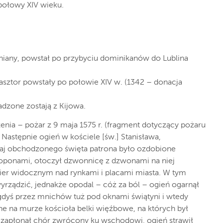
połowy XIV wieku.
niany, powstał po przybyciu dominikanów do Lublina
sztor powstały po połowie XIV w. (1342 – donacja
adzone zostają z Kijowa.
enia – pożar z 9 maja 1575 r. (fragment dotyczący pożaru
 Następnie ogień w kościele [św.] Stanisława,
j obchodzonego święta patrona było ozdobione
 oponami, otoczył dzwonnicę z dzwonami na niej
kier widocznym nad rynkami i placami miasta. W tym
rządzić, jednakże opodal – cóż za ból – ogień ogarnął
yś przez mnichów tuż pod oknami świątyni i wtedy
one na murze kościoła belki więźbowe, na których był
zapłonął chór zwrócony ku wschodowi, ogień strawił