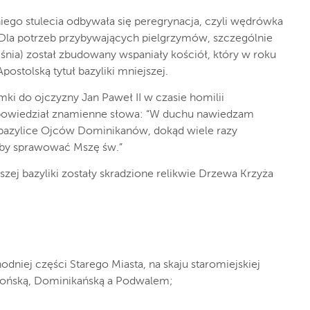
iego stulecia odbywała się peregrynacja, czyli wędrówka
ji. Dla potrzeb przybywających pielgrzymów, szczególnie
śnia) został zbudowany wspaniały kościół, który w roku
ostolską tytuł bazyliki mniejszej.
zymki do ojczyzny Jan Paweł II w czasie homilii
 powiedział znamienne słowa: “W duchu nawiedzam
bazylice Ojców Dominikanów, dokąd wiele razy
aby sprawować Mszę św.”
szej bazyliki zostały skradzione relikwie Drzewa Krzyża
odniej części Starego Miasta, na skaju staromiejskiej
końską, Dominikańską a Podwalem;