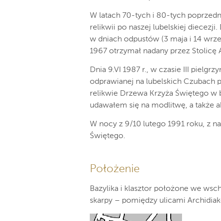
W latach 70-tych i 80-tych poprzedn
relikwii po naszej lubelskiej diecez
w dniach odpustów (3 maja i 14 wrze
1967 otrzymał nadany przez Stolicę Ap
Dnia 9.VI 1987 r., w czasie III pielgr
odprawianej na lubelskich Czubach
relikwie Drzewa Krzyża Świętego w 
udawałem się na modlitwę, a także 
W nocy z 9/10 lutego 1991 roku, z na
Świętego.
Położenie
Bazylika i klasztor położone we wsch
skarpy – pomiędzy ulicami Archidia