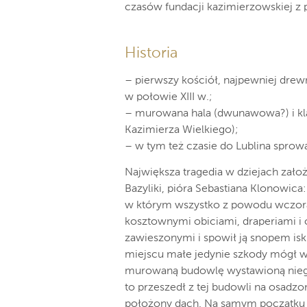
czasów fundacji kazimierzowskiej z 
Historia
– pierwszy kościół, najpewniej drew
w połowie XIII w.;
– murowana hala (dwunawowa?) i kla
Kazimierza Wielkiego);
– w tym też czasie do Lublina sprow
Największa tragedia w dziejach założ
Bazyliki, pióra Sebastiana Klonowica:
w którym wszystko z powodu wczora
kosztownymi obiciami, draperiami i
zawieszonymi i spowił ją snopem is
miejscu małe jedynie szkody mógł wy
murowaną budowlę wystawioną niegd
to przeszedł z tej budowli na osadz
położony dach. Na samym początku 