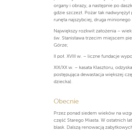
organy i obrazy, a następnie po daszk
gdzie szczezł. Pożar tak nadwyrężył
runęła najszybciej, druga minionego d
Największy rozkwit założenia – wiek 
św. Stanisława trzecim miejscem pi
Górze;
II poł. XVIII w. – liczne fundacje wy
XIX/XX w. – kasata Klasztoru, odzysk
postępująca dewastacja większej czę
dziecka).
Obecnie
Przez ponad siedem wieków na wzgór
część Starego Miasta. W ostatnich la
blask. Dalszą renowacją zabytkowyc