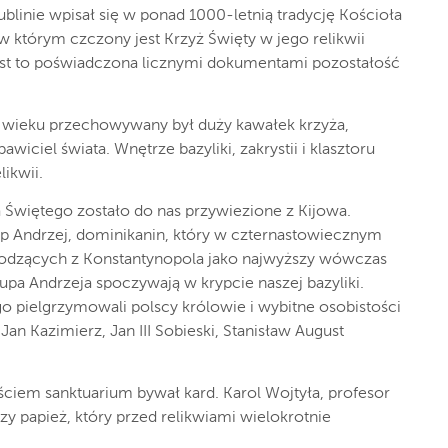
blinie wpisał się w ponad 1000-letnią tradycję Kościoła
w którym czczony jest Krzyż Święty w jego relikwii
est to poświadczona licznymi dokumentami pozostałość
 wieku przechowywany był duży kawałek krzyża,
wiciel świata. Wnętrze bazyliki, zakrystii i klasztoru
ikwii.
 Świętego zostało do nas przywiezione z Kijowa.
 Andrzej, dominikanin, który w czternastowiecznym
hodzących z Konstantynopola jako najwyższy wówczas
kupa Andrzeja spoczywają w krypcie naszej bazyliki.
go pielgrzymowali polscy królowie i wybitne osobistości
Jan Kazimierz, Jan III Sobieski, Stanisław August
iem sanktuarium bywał kard. Karol Wojtyła, profesor
zy papież, który przed relikwiami wielokrotnie