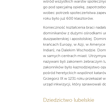
wśród wszystkich warstw społecznyc
go pod specjalną opiekę, zapotrzebo
wobec potrzeb społeczeństwa zapew
roku było już 600 klasztorów.
Konieczność kształcenia braci nadała
dominikanów z dużymi ośrodkami uni
duszpasterskiej i apostolskiej. Domi
krańcach Europy, w Azji, w Ameryce
Indian), na Dalekim Wschodzie. Domi
w samych centrach miast. Utrzymywal
nazywani byli zakonem żebraczym 
zakonników było kaznodziejstwo opa
pośród heretyckich wspólnot kataró
Grzegorz IX w 1231 roku przekazał w
urząd inkwizycji, który sprawowali 
Dziedzictwo lubelskie