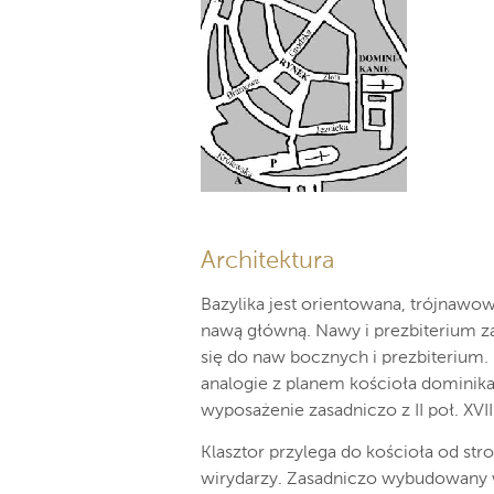
Architektura
Bazylika jest orientowana, trójnawo
nawą główną. Nawy i prezbiterium za
się do naw bocznych i prezbiterium.
analogie z planem kościoła dominik
wyposażenie zasadniczo z II poł. XVII
Klasztor przylega do kościoła od s
wirydarzy. Zasadniczo wybudowany w 