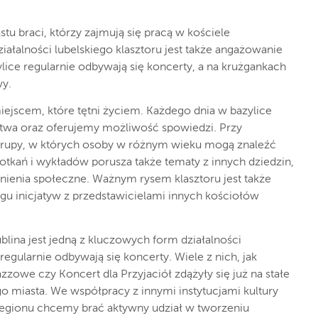
tu braci, którzy zajmują się pracą w kościele
iałalności lubelskiego klasztoru jest także angażowanie
zylice regularnie odbywają się koncerty, a na krużgankach
wy.
iejscem, które tętni życiem. Każdego dnia w bazylice
twa oraz oferujemy możliwość spowiedzi. Przy
i grupy, w których osoby w różnym wieku mogą znaleźć
otkań i wykładów porusza także tematy z innych dziedzin,
gadnienia społeczne. Ważnym rysem klasztoru jest także
gu inicjatyw z przedstawicielami innych kościołów
blina jest jedną z kluczowych form działalności
egularnie odbywają się koncerty. Wiele z nich, jak
zowe czy Koncert dla Przyjaciół zdążyły się już na stałe
go miasta. We współpracy z innymi instytucjami kultury
egionu chcemy brać aktywny udział w tworzeniu