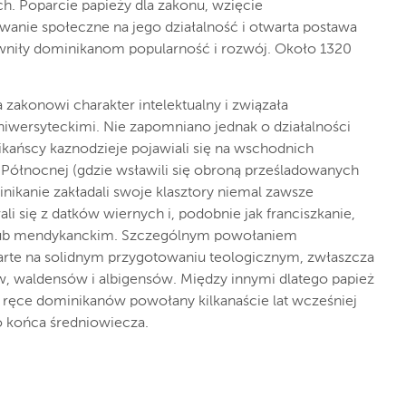
h. Poparcie papieży dla zakonu, wzięcie
wanie społeczne na jego działalność i otwarta postawa
niły dominikanom popularność i rozwój. Około 1320
 zakonowi charakter intelektualny i związała
wersyteckimi. Nie zapomniano jednak o działalności
nikańscy kaznodzieje pojawiali się na wschodnich
 Północnej (gdzie wsławili się obroną prześladowanych
nikanie zakładali swoje klasztory niemal zawsze
i się z datków wiernych i, podobnie jak franciszkanie,
lub mendykanckim. Szczególnym powołaniem
rte na solidnym przygotowaniu teologicznym, zwłaszcza
w, waldensów i albigensów. Między innymi dlatego papież
 ręce dominikanów powołany kilkanaście lat wcześniej
do końca średniowiecza.