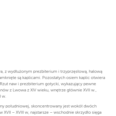
wa, z wydłużonym prezbiterium i trzyprzęsłową, halową
mknięte są kaplicami. Pozostałych osiem kaplic otwiera
 Rzut naw i prezbiterium gotycki, wykazujący pewne
anów z Lwowa z XIV wieku, wnętrze głównie XVII w.,
I w.
trony południowej, skoncentrowany jest wokół dwóch
XVII – XVIII w, najstarsze – wschodnie skrzydło sięga