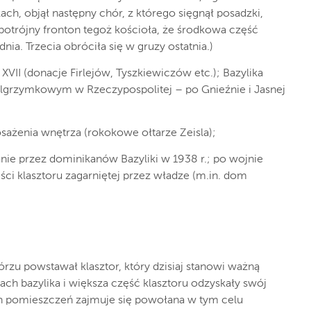
ach, objął następny chór, z którego sięgnął posadzki,
 potrójny fronton tegoż kościoła, że środkowa część
nia. Trzecia obróciła się w gruzy ostatnia.)
XVII (donacje Firlejów, Tyszkiewiczów etc.); Bazylika
elgrzymkowym w Rzeczypospolitej – po Gnieźnie i Jasnej
posażenia wnętrza (rokokowe ołtarze Zeisla);
anie przez dominikanów Bazyliki w 1938 r.; po wojnie
ści klasztoru zagarniętej przez władze (m.in. dom
zu powstawał klasztor, który dzisiaj stanowi ważną
tach bazylika i większa część klasztoru odzyskały swój
h pomieszczeń zajmuje się powołana w tym celu