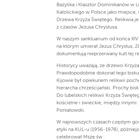
Bazylika i Klasztor Dominikanów w Lu
Katolickiego w Polsce jako miejsce, 
Drzewa Krzyża Świętego. Relikwia j
z czasów Jezusa Chrystusa.
W naszym sanktuarium od końca XIV
na którym umierał Jezus Chrystus, Zba
dokumentują nieprzerwany kult tej rel
Historycy uważają, że drzewo Krzyża
Prawdopodobnie dokonał tego biskup
Kijowie był opiekunem relikwii poc
hierarcha chrześcijański. Prochy bis
Do lubelskich relikwii Krzyża Święte
kościelne i świeckie, między innymi: 
Poniatowski.
W najnowszych czasach częstym gośc
etyki na KUL-u (1956-1978), późniejs
celebrował Mszę św .