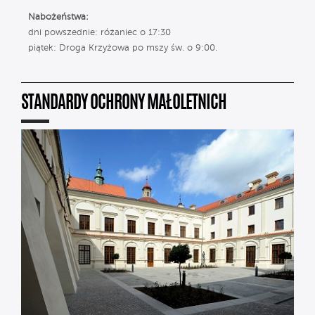
Nabożeństwa:
dni powszednie: różaniec o 17:30
piątek: Droga Krzyżowa po mszy św. o 9:00.
STANDARDY OCHRONY MAŁOLETNICH