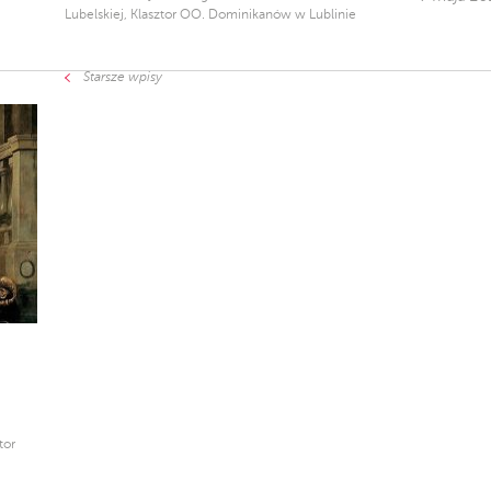
Lubelskiej, Klasztor OO. Dominikanów w Lublinie
Starsze wpisy
tor