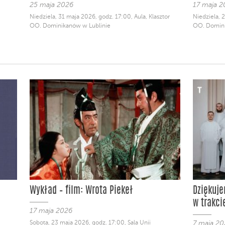
25 maja 2026
17 maja 2
Niedziela, 31 maja 2026, godz. 17:00, Aula, Klasztor
Niedziela, 
OO. Dominikanów w Lublinie
OO. Domini
Wykład – film: Wrota Piekeł
Dziękuj
w trakci
17 maja 2026
Sobota, 23 maja 2026, godz. 17:00, Sala Unii
7 maja 20