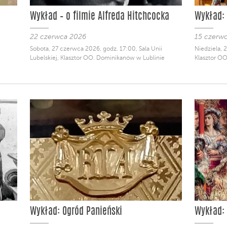
Wykład – o filmie Alfreda Hitchcocka
Wykład:
22 czerwca 2026
15 czerw
Sobota, 27 czerwca 2026, godz. 17:00, Sala Unii
Niedziela, 
Lubelskiej, Klasztor OO. Dominikanów w Lublinie
Klasztor O
Wykład: Ogród Panieński
Wykład: