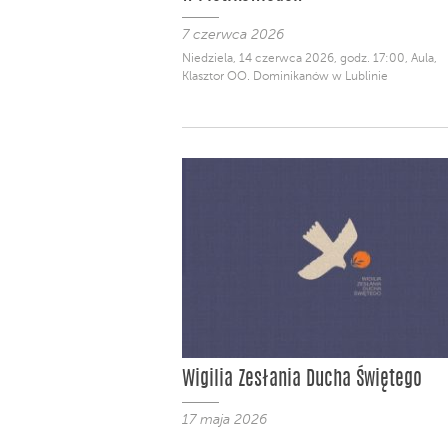
7 czerwca 2026
Niedziela, 14 czerwca 2026, godz. 17:00, Aula,
Klasztor OO. Dominikanów w Lublinie
Wigilia Zesłania Ducha Świętego
17 maja 2026