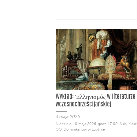
Wykład: Ἑλληνισμός w literaturze
wczesnochrześcijańskiej
3 maja 2026
Niedziela, 10 maja 2026, godz. 17:00, Aula, Klasz
OO. Dominikanów w Lublinie