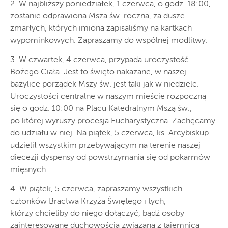
2. W najbliższy poniedziałek, 1 czerwca, o godz. 18:00,
zostanie odprawiona Msza św. roczna, za dusze
zmarłych, których imiona zapisaliśmy na kartkach
wypominkowych. Zapraszamy do wspólnej modlitwy.
3. W czwartek, 4 czerwca, przypada uroczystość
Bożego Ciała. Jest to święto nakazane, w naszej
bazylice porządek Mszy św. jest taki jak w niedziele.
Uroczystości centralne w naszym mieście rozpoczną
się o godz. 10:00 na Placu Katedralnym Mszą św.,
po której wyruszy procesja Eucharystyczna. Zachęcamy
do udziału w niej. Na piątek, 5 czerwca, ks. Arcybiskup
udzielił wszystkim przebywającym na terenie naszej
diecezji dyspensy od powstrzymania się od pokarmów
mięsnych.
4. W piątek, 5 czerwca, zapraszamy wszystkich
członków Bractwa Krzyża Świętego i tych,
którzy chcieliby do niego dołączyć, bądź osoby
zainteresowane duchowością związaną z tajemnicą