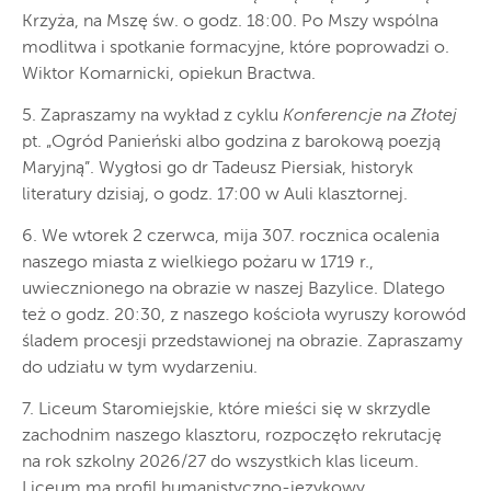
Krzyża, na Mszę św. o godz. 18:00. Po Mszy wspólna
modlitwa i spotkanie formacyjne, które poprowadzi o.
Wiktor Komarnicki, opiekun Bractwa.
5. Zapraszamy na wykład z cyklu
Konferencje na Złotej
pt. „Ogród Panieński albo godzina z barokową poezją
Maryjną”. Wygłosi go dr Tadeusz Piersiak, historyk
literatury dzisiaj, o godz. 17:00 w Auli klasztornej.
6. We wtorek 2 czerwca, mija 307. rocznica ocalenia
naszego miasta z wielkiego pożaru w 1719 r.,
uwiecznionego na obrazie w naszej Bazylice. Dlatego
też o godz. 20:30, z naszego kościoła wyruszy korowód
śladem procesji przedstawionej na obrazie. Zapraszamy
do udziału w tym wydarzeniu.
7. Liceum Staromiejskie, które mieści się w skrzydle
zachodnim naszego klasztoru, rozpoczęło rekrutację
na rok szkolny 2026/27 do wszystkich klas liceum.
Liceum ma profil humanistyczno-językowy.