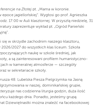
ferencje na Złotej
pt. „Mama w koronie.
epoce jagiellońskiej”. Wygłosi go prof. Agnieszka
odz. 17:00 w Auli klasztornej. W przyszłą niedzielę, 31
iteratury zaprezentuje wykład pt. „Ogród Panieński
jną”.
i się w skrzydle zachodnim naszego klasztoru,
y 2026/2027 do wszystkich klas liceum. Szkoła
poczynających naukę w szkole średniej, jak
zkoły, a są zainteresowani profilem humanistyczno-
acjach w kameralnej atmosferze — szczegóły
raz w sekretariacie szkoły.
yrusza 48. Lubelska Piesza Pielgrzymka na Jasną
grzymowania w naszej, dominikańskiej grupie,
kteryzuje nas codzienna liturgia godzin, duża ilość
końcu każdego dnia. Ponadto, jesteśmy grupą
mat Dziewiętnastki można znaleźć na facebookowej