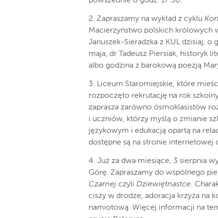
powszednie o godz. 17:30.
2. Zapraszamy na wykład z cyklu
Kon
Macierzyństwo polskich królowych w 
Januszek-Sieradzka z KUL dzisiaj, o g
maja, dr Tadeusz Piersiak, historyk l
albo godzina z barokową poezją Mary
3. Liceum Staromiejskie, które mieśc
rozpoczęło rekrutację na rok szkoln
zaprasza zarówno ósmoklasistów roz
i uczniów, którzy myślą o zmianie s
językowym i edukacją opartą na rel
dostępne są na stronie internetowej o
4. Już za dwa miesiące, 3 sierpnia w
Górę. Zapraszamy do wspólnego piel
Czarnej
czyli
Dziewiętnastce
. Chara
ciszy w drodze, adoracja krzyża na 
namiotową. Więcej informacji na te