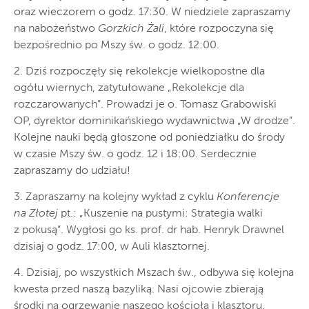
oraz wieczorem o godz. 17:30. W niedziele zapraszamy
na nabożeństwo
Gorzkich Żali
, które rozpoczyna się
bezpośrednio po Mszy św. o godz. 12:00.
2. Dziś rozpoczęły się rekolekcje wielkopostne dla
ogółu wiernych, zatytułowane „Rekolekcje dla
rozczarowanych”. Prowadzi je o. Tomasz Grabowiski
OP, dyrektor dominikańskiego wydawnictwa „W drodze”.
Kolejne nauki będą głoszone od poniedziałku do środy
w czasie Mszy św. o godz. 12 i 18:00. Serdecznie
zapraszamy do udziału!
3. Zapraszamy na kolejny wykład z cyklu
Konferencje
na Złotej
pt.: „Kuszenie na pustymi: Strategia walki
z pokusą”. Wygłosi go ks. prof. dr hab. Henryk Drawnel
dzisiaj o godz. 17:00, w Auli klasztornej.
4. Dzisiaj, po wszystkich Mszach św., odbywa się kolejna
kwesta przed naszą bazyliką. Nasi ojcowie zbierają
środki na ogrzewanie naszego kościoła i klasztoru.