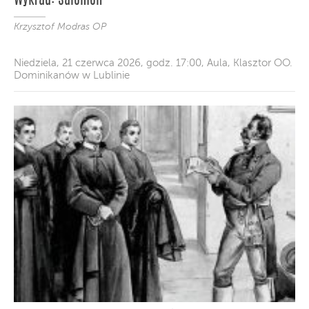
Wykład: Salomon
Krzysztof Modras OP
Niedziela, 21 czerwca 2026, godz. 17:00, Aula, Klasztor OO.
Dominikanów w Lublinie