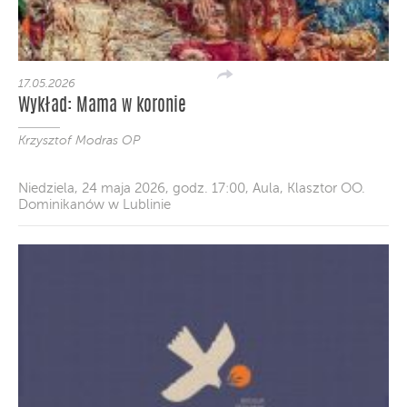
17.05.2026
Wykład: Mama w koronie
Krzysztof Modras OP
Niedziela, 24 maja 2026, godz. 17:00, Aula, Klasztor OO.
Dominikanów w Lublinie