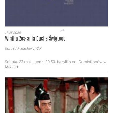
17.05.2026
Wigilia Zesłania Ducha Świętego
Konrad Małachwiej OP
Sobota, 23 maja, godz. 20.30, bazylika oo. Dominikanów w
Lublinie