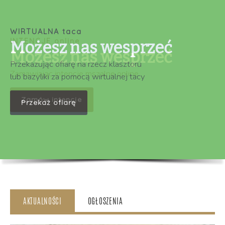
WIRTUALNA taca
Możesz nas wesprzeć
Przekazując ofiarę na rzecz klasztoru
lub bazyliki za pomocą wirtualnej tacy
Przekaż ofiarę
AKTUALNOŚCI
OGŁOSZENIA