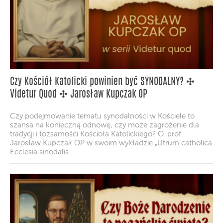
Czy Kościół Katolicki powinien być SYNODALNY? ✣
Videtur Quod ✣ Jarosław Kupczak OP
Czy podejmowanie tematu synodalności w Kościele to
szansa na konieczną odnowę, czy może zagrożenie dla
tradycji i tożsamości Kościoła Katolickiego? O. prof.
Jarosław Kupczak OP w swoim wykładzie „Utrum catholica
Ecclesia sinodalis...