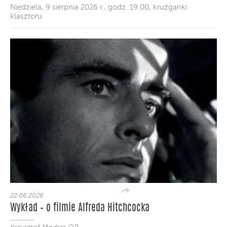
Niedziela, 9 sierpnia 2026 r., godz. 19:00, krużganki
klasztoru
22.06.2026
Wykład – o filmie Alfreda Hitchcocka