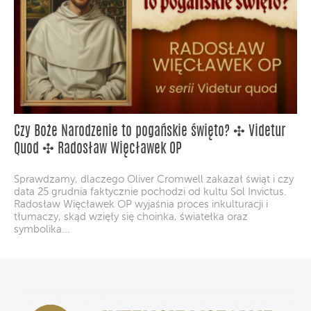
Czy Boże Narodzenie to pogańskie święto? ✣ Videtur
Quod ✣ Radosław Więcławek OP
Sprawdzamy, dlaczego Oliver Cromwell zakazał świąt i czy
data 25 grudnia faktycznie pochodzi od kultu Sol Invictus.
Radosław Więcławek OP wyjaśnia proces inkulturacji i
tłumaczy, skąd wzięły się choinka, światełka oraz
symbolika...