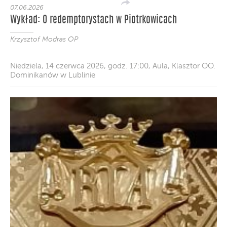
07.06.2026
Wykład: O redemptorystach w Piotrkowicach
Krzysztof Modras OP
Niedziela, 14 czerwca 2026, godz. 17:00, Aula, Klasztor OO.
Dominikanów w Lublinie