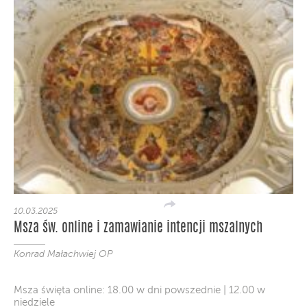
10.03.2025
Msza św. online i zamawianie intencji mszalnych
Konrad Małachwiej OP
Msza święta online: 18.00 w dni powszednie | 12.00 w
niedziele