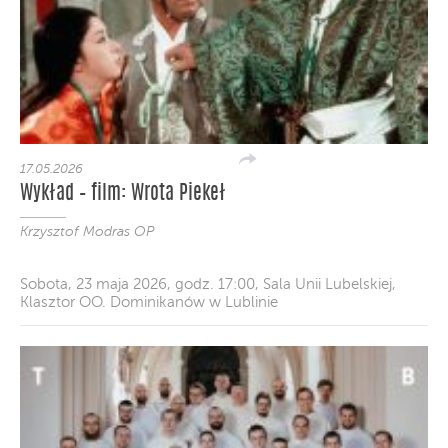
17.05.2026
Wykład – film: Wrota Piekeł
Krzysztof Modras OP
Sobota, 23 maja 2026, godz. 17:00, Sala Unii Lubelskiej,
Klasztor OO. Dominikanów w Lublinie